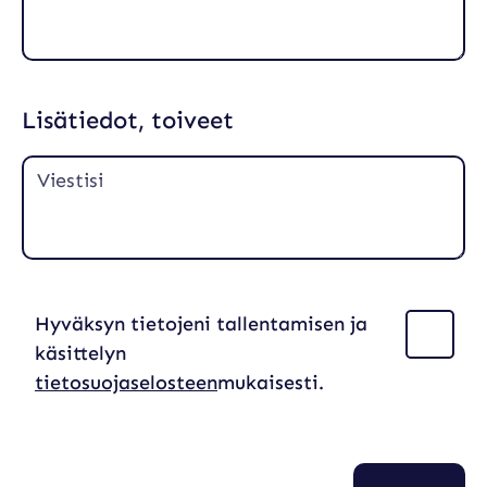
Lisätiedot, toiveet
Hyväksyn tietojeni tallentamisen ja
(
P
käsittelyn
a
tietosuojaselosteen
mukaisesti.
k
o
l
l
i
n