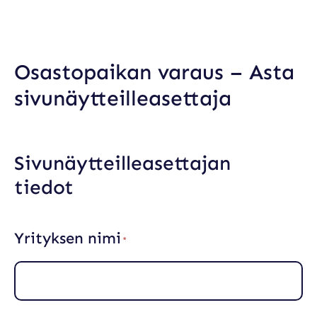
Skip
to
content
Osastopaikan varaus – Asta
sivunäytteilleasettaja
Sivunäytteilleasettajan
tiedot
Yrityksen nimi
(
P
a
k
o
l