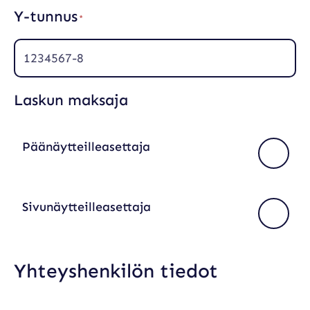
l
Y-tunnus
i
(
n
P
e
a
n
k
)
o
l
Laskun maksaja
l
i
n
e
Päänäytteilleasettaja
n
)
Sivunäytteilleasettaja
Yhteyshenkilön tiedot